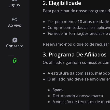
2. Elegibilidade
Jogos
Para participar de nosso programa de
Ter pelo menos 18 anos de idade 
Ao vivo
Cumprir com todas as leis aplicáv
Fornecer informações precisas e 
Reservamo-nos o direito de recusar o
Contacto
3. Programa De Afiliados
Os afiliados ganham comissões com b
A estrutura da comissão, métodos
O afiliado não deve se envolver e
Spam.
Deturpando a nossa marca.
A violação de terceiros de direi